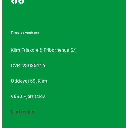
Facebook
Facebook
Firma oplysninger
Klim Friskole & Fribørnehus S/I
CVR:
23025116
Oddevej 59, Klim
9690 Fjerritslev
Find os her!