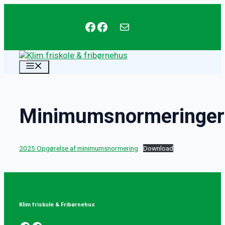
Hop
til
Facebook
Facebook
mail@klim-friskole.dk
indhold
MENU
Minimumsnormeringer
2025 Opgørelse af minimumsnormering
Download
Klim friskole & Fribørnehus