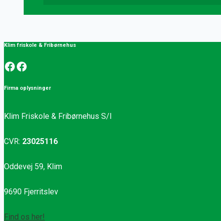
Klim friskole & Fribørnehus
Facebook
Facebook
Firma oplysninger
Klim Friskole & Fribørnehus S/I
CVR:
23025116
Oddevej 59, Klim
9690 Fjerritslev
Find os her!