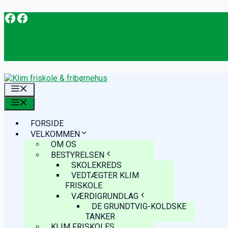
Facebook
Facebook
Hop
til
indhold
MENU
MENU
FORSIDE
VELKOMMEN
OM OS
BESTYRELSEN
SKOLEKREDS
VEDTÆGTER KLIM
FRISKOLE
VÆRDIGRUNDLAG
DE GRUNDTVIG-KOLDSKE
TANKER
KLIM FRISKOLES