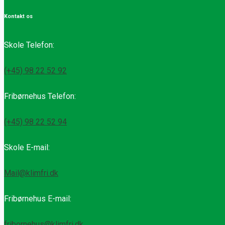
Kontakt os
Skole Telefon:
(+45) 98 22 52 92
Fribørnehus Telefon:
(+45) 98 22 52 94
Skole E-mail:
Mail@klimfri.dk
Fribørnehus E-mail:
fribornehus@klimfri.dk