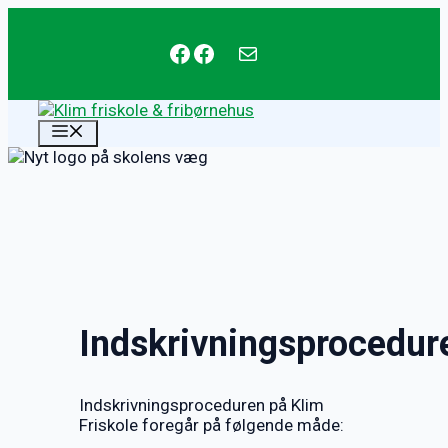
Hop
til
Facebook
Facebook
mail@klim-friskole.dk
indhold
MENU
Indskrivningsprocedur
Indskrivningsproceduren på Klim
Friskole foregår på følgende måde: