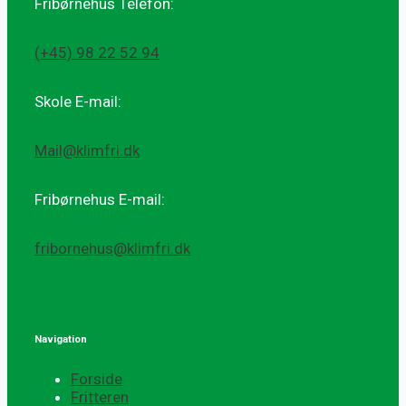
Fribørnehus Telefon:
(+45) 98 22 52 94
Skole E-mail:
Mail@klimfri.dk
Fribørnehus E-mail:
fribornehus@klimfri.dk
Navigation
Forside
Fritteren