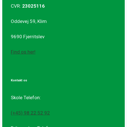
CVR:
23025116
Oddevej 59, Klim
9690 Fjerritslev
Find os her!
Kontakt os
Skole Telefon:
(+45) 98 22 52 92