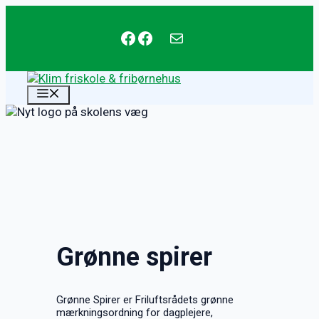
Hop
til
Facebook
Facebook
mail@klim-friskole.dk
indhold
MENU
Grønne spirer
Grønne Spirer er Friluftsrådets grønne
mærkningsordning for dagplejere,