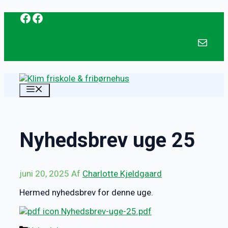
Facebook
Facebook
Hop
til
indhold
mail@klim-f
MENU
Nyhedsbrev uge 25
juni 20, 2025
Af
Charlotte Kjeldgaard
Hermed nyhedsbrev for denne uge.
Nyhedsbrev-uge-25.pdf