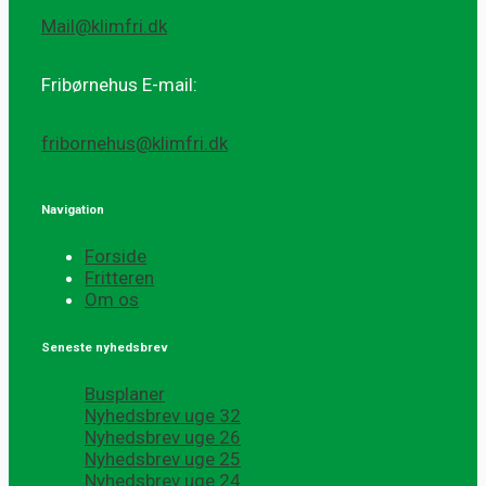
Mail@klimfri.dk
Fribørnehus E-mail:
fribornehus@klimfri.dk
Navigation
Forside
Fritteren
Om os
Seneste nyhedsbrev
Busplaner
Nyhedsbrev uge 32
Nyhedsbrev uge 26
Nyhedsbrev uge 25
Nyhedsbrev uge 24