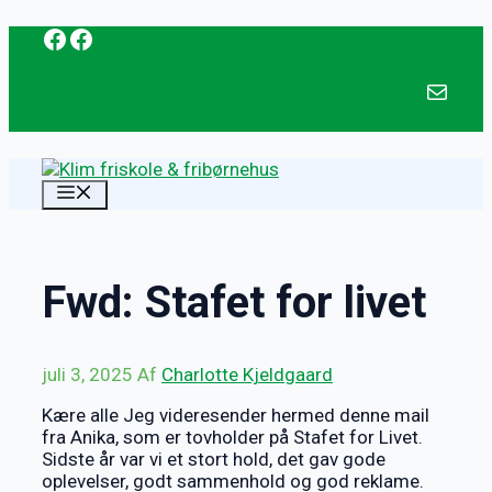
Facebook
Facebook
Hop
til
indhold
mail@klim-f
MENU
Fwd: Stafet for livet
juli 3, 2025
Af
Charlotte Kjeldgaard
Kære alle Jeg videresender hermed denne mail
fra Anika, som er tovholder på Stafet for Livet.
Sidste år var vi et stort hold, det gav gode
oplevelser, godt sammenhold og god reklame.