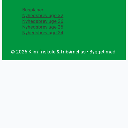
Busplaner
Nyhedsbrev uge 32
Nyhedsbrev uge 26
Nyhedsbrev uge 25
Nyhedsbrev uge 24
© 2026 Klim friskole & fribørnehus
• Bygget med
GeneratePress