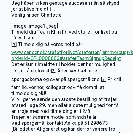
Jeg håber, vi kan gentage succesen i år, så skynd
jer at blive meldt til.
Venlig hilsen Charlotte
[image: image1.jpeg]
Tilmeld dig Team Klim Fri ved stafet for livet og
få en trøje.
1️⃣ Tilmeld dig på vores hold på:
www.cancer.dk/stafetforlivet/stafetter/jammerbugt/
orderId=SFL0008603#stafetTeamSignupReceipt
Det er kun tilmeldte til holdet, der har mulighed
for at få en trøje! 2️⃣ Åben vedhæftede
spørgeskema og svar på spørgsmålene 3️⃣ Prik til
familie, venner, kollegaer osv. få dem til at
tilmelde sig NU!
Vi vil gerne sende den støste bestilling af trøjer
afsted i uge 29, men aller sidste mulighed for få
en trøje med ved tilmelding er 12/8.
Trøjen er samme model som sidste år.
Ved spørgsmål kontakt Anika på 51298673
(Billedet er AI generet og kan derfor variere fra