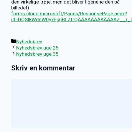
den virkelige trøje, men det bliver ligenene den på
billedet)
forms.cloud.microsoft/Pages/ResponsePage.aspx?
id=DQSIkWdsW0yxEjajBLZtrQAAAAAAAAAAAAZ__r_
Kategorier
Nyhedsbrev
Nyhedsbrev uge 25
Nyhedsbrev uge 35
Skriv en kommentar
Kommentar