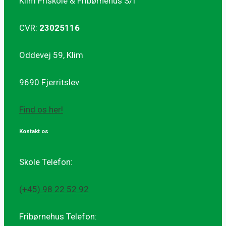
Klim Friskole & Fribørnehus S/I
CVR:
23025116
Oddevej 59, Klim
9690 Fjerritslev
Find os her!
Kontakt os
Skole Telefon:
(+45) 98 22 52 92
Fribørnehus Telefon: