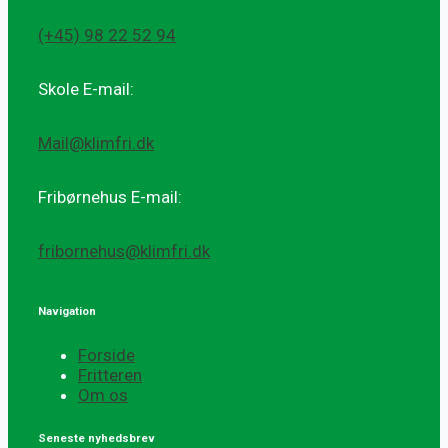
(+45) 98 22 52 94
Skole E-mail:
Mail@klimfri.dk
Fribørnehus E-mail:
fribornehus@klimfri.dk
Navigation
Forside
Fritteren
Om os
Seneste nyhedsbrev