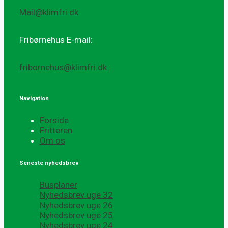
Mail@klimfri.dk
Fribørnehus E-mail:
fribornehus@klimfri.dk
Navigation
Forside
Fritteren
Om os
Seneste nyhedsbrev
Busplaner
Nyhedsbrev uge 32
Nyhedsbrev uge 26
Nyhedsbrev uge 25
Nyhedsbrev uge 24