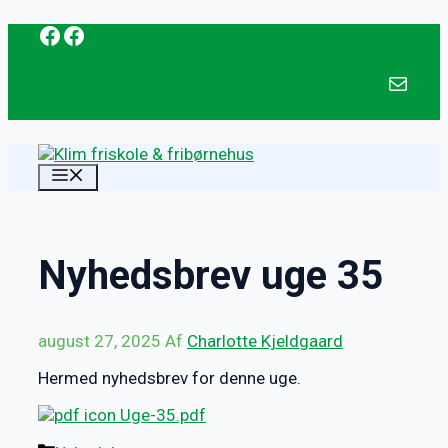
Facebook
Facebook
Hop
til
indhold
mail@klim-f
MENU
Nyhedsbrev uge 35
august 27, 2025
Af
Charlotte Kjeldgaard
Hermed nyhedsbrev for denne uge.
Uge-35.pdf